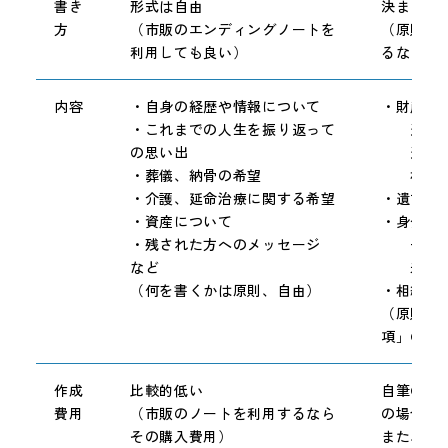
書き
形式は自由
決まった
方
（市販のエンディングノートを
（原則と
利用しても良い）
るなど）
内容
・自身の経歴や情報について
・財産の
・これまでの人生を振り返って
遺産分
の思い出
遺贈に
・葬儀、納骨の希望
相続分
・介護、延命治療に関する希望
・遺言執
・資産について
・身分に
・残された方へのメッセージ
子供の
など
未成年
（何を書くかは原則、自由）
・相続人
（原則、
項」のみ
作成
比較的低い
自筆の場
費用
（市販のノートを利用するなら
の場合は
その購入費用）
また、専